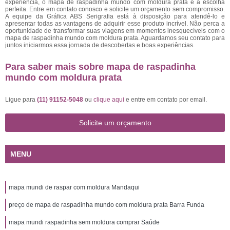
experiência, o mapa de raspadinha mundo com moldura prata é a escolha
perfeita. Entre em contato conosco e solicite um orçamento sem compromisso.
A equipe da Gráfica ABS Serigrafia está à disposição para atendê-lo e
apresentar todas as vantagens de adquirir esse produto incrível. Não perca a
oportunidade de transformar suas viagens em momentos inesquecíveis com o
mapa de raspadinha mundo com moldura prata. Aguardamos seu contato para
juntos iniciarmos essa jornada de descobertas e boas experiências.
Para saber mais sobre mapa de raspadinha
mundo com moldura prata
Ligue para
(11) 91152-5048
ou
clique aqui
e entre em contato por email.
Solicite um orçamento
MENU
mapa mundi de raspar com moldura Mandaqui
preço de mapa de raspadinha mundo com moldura prata Barra Funda
mapa mundi raspadinha sem moldura comprar Saúde