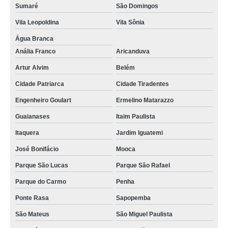
Sumaré
São Domingos
preço de mapa de raspadinha mundo com moldura dourada Santa Efigênia
Vila Leopoldina
Vila Sônia
mapa do brasil de raspar com moldura comprar Perus
Água Branca
onde vende mapa mundi raspadinha Ipiranga
Anália Franco
Aricanduva
mapa do brasil de raspar com moldura comprar Diadema
Artur Alvim
Belém
mapa de raspadinha mundo com moldura dourada Praça da Arvore
Cidade Patriarca
Cidade Tiradentes
mapa mundi para raspar com moldura Vila Curuçá
Engenheiro Goulart
Ermelino Matarazzo
preço de mapa mundi para raspar com moldura Penha
Guaianases
Itaim Paulista
Itaquera
Jardim Iguatemi
José Bonifácio
Mooca
Parque São Lucas
Parque São Rafael
Parque do Carmo
Penha
Ponte Rasa
Sapopemba
São Mateus
São Miguel Paulista