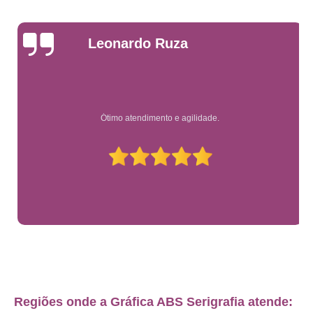
mapa mundi de raspar com moldura comprar Centro
mapa mundi raspadinha valores Vila Buarque
Leonardo Ruza
mapa de raspadinha comprar Tatuapé
mapa mundi de raspar comprar Freguesia do Ó
mapa mundi de raspar com moldura São Bernardo do Campo
Ótimo atendimento e agilidade.
mapa de raspadinha brasil com moldura dourada Cidade Ademar
preço de mapa do brasil de raspar com moldura Jardim América
mapa de raspadinha brasil com moldura prata comprar Vila Prudente
preço de mapa de raspadinha brasil com moldura prata Jardim Paulista
mapa de raspadinha brasil com moldura prata comprar Jardim América
mapa de raspadinha brasil sem moldura Parelheiros
mapa de raspadinha Luz
mapa de raspadinha Sumaré
Regiões onde a Gráfica ABS Serigrafia atende: