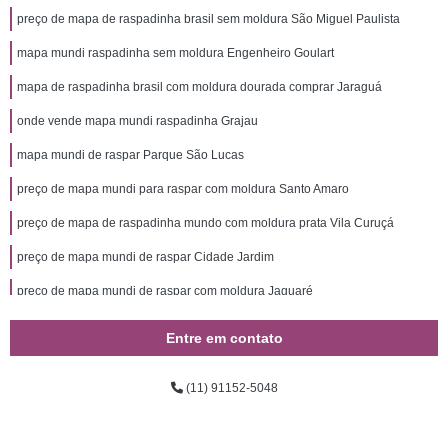
preço de mapa de raspadinha brasil sem moldura São Miguel Paulista
mapa mundi raspadinha sem moldura Engenheiro Goulart
mapa de raspadinha brasil com moldura dourada comprar Jaraguá
onde vende mapa mundi raspadinha Grajau
mapa mundi de raspar Parque São Lucas
preço de mapa mundi para raspar com moldura Santo Amaro
preço de mapa de raspadinha mundo com moldura prata Vila Curuçá
preço de mapa mundi de raspar Cidade Jardim
preço de mapa mundi de raspar com moldura Jaguaré
mapa mundi raspadinha Parque São Lucas
Entre em contato
mapa de raspadinha brasil sem moldura comprar Vila Prudente
(11) 91152-5048
mapa do brasil de raspar com moldura São Caetano do Sul
mapa mundi raspadinha sem moldura Vila Formosa