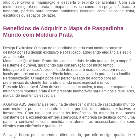
algo que cativa a imaginação e desperta o espírito de aventura. Com sua
moldura elegante em prata, o mapa se destaca como uma peça sofisticada e
moderna, perfeita para decorar ambientes diversos, como salas de estar,
escritórios ou espaços de lazer.
Benefícios de Adquirir o Mapa de Raspadinha
Mundo com Moldura Prata
Design Exclusivo: O mapa de raspadinha mundo com moldura prata se
destaca por seu design exclusivo e sofisticado, agregando elegância e estilo
ao ambiente.
Material de Qualidade: Produzido com materiais de alta qualidade, o mapa é
resistente e durável, garantindo sua conservação por muito tempo.
Interação e Diversão: A possibilidade de raspar o mapa e descobrir novos
locais proporciona uma experiência interativa e divertida para toda a família.
Personalização: O mapa pode ser personalizado de acordo com as
preferências do cliente, tornando-o ainda mais especial e único.
Presente Memorável: Além de ser um item decorativo, o mapa de raspadinha
mundo com moldura prata é um presente memorável para amigos e familiares,
marcando momentos especiais.
A Gráfica ABS Serigrafia se orgulha de oferecer o mapa de raspadinha mundo
com moldura prata como parte de seu portfólio de produtos exclusivos e
inovadores. Com um olhar atento às tendências do mercado e a busca
constante pela excelência em seus serviços, a empresa se destaca como uma
parceira confiável e comprometida em atender às necessidades de seus
clientes com eficiência e qualidade.
Se você busca por um produto diferenciado, que alie design, qualidade e