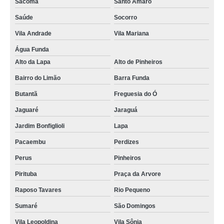
Sacomã
Santo Amaro
Saúde
Socorro
Vila Andrade
Vila Mariana
Água Funda
Alto da Lapa
Alto de Pinheiros
Bairro do Limão
Barra Funda
Butantã
Freguesia do Ó
Jaguaré
Jaraguá
Jardim Bonfiglioli
Lapa
Pacaembu
Perdizes
Perus
Pinheiros
Pirituba
Praça da Arvore
Raposo Tavares
Rio Pequeno
Sumaré
São Domingos
Vila Leopoldina
Vila Sônia