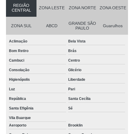
REGIÃO
ZONA LESTE
ZONA NORTE
ZONA OESTE
CENTRAL
GRANDE SÃO
ZONA SUL
ABCD
Guarulhos
PAULO
Aclimação
Bela Vista
Bom Retiro
Brás
Cambuci
Centro
Consolação
Glicério
Higienópolis
Liberdade
Luz
Pari
República
Santa Cecília
Santa Efigênia
Sé
Vila Buarque
Aeroporto
Brooklin