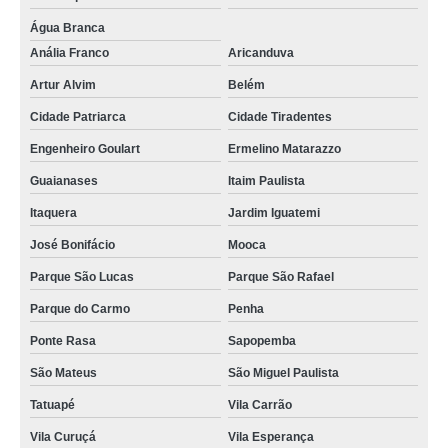
Água Branca
Anália Franco
Aricanduva
Artur Alvim
Belém
Cidade Patriarca
Cidade Tiradentes
Engenheiro Goulart
Ermelino Matarazzo
Guaianases
Itaim Paulista
Itaquera
Jardim Iguatemi
José Bonifácio
Mooca
Parque São Lucas
Parque São Rafael
Parque do Carmo
Penha
Ponte Rasa
Sapopemba
São Mateus
São Miguel Paulista
Tatuapé
Vila Carrão
Vila Curuçá
Vila Esperança