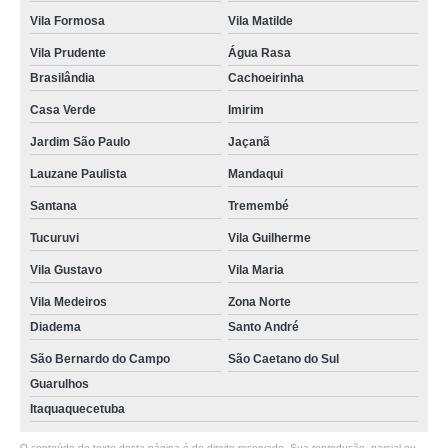
Vila Formosa
Vila Matilde
Vila Prudente
Água Rasa
Brasilândia
Cachoeirinha
Casa Verde
Imirim
Jardim São Paulo
Jaçanã
Lauzane Paulista
Mandaqui
Santana
Tremembé
Tucuruvi
Vila Guilherme
Vila Gustavo
Vila Maria
Vila Medeiros
Zona Norte
Diadema
Santo André
São Bernardo do Campo
São Caetano do Sul
Guarulhos
Itaquaquecetuba
O conteúdo do texto desta página é de direito reservado. Sua reprodução, parcial ou